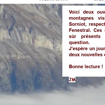
Voici deux ou
montagnes vis
Sorniot, respec
Fenestral. Ces
sûr présents
question.
J'espère un jour
deux nouvelles é
Bonne lecture !
JM