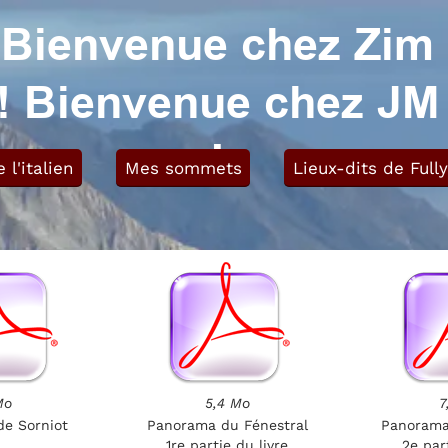
Bienvenue chez Zim
! Bienvenue chez JM
!
l'italien
Mes sommets
Lieux-dits de Fully
Mo
5,4 Mo
7
e Sorniot
Panorama du Fénestral
Panorama
1re partie du livre
2e part