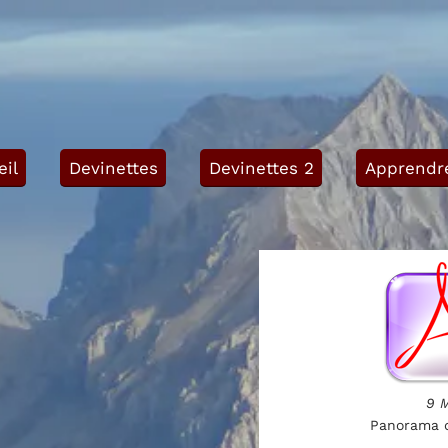
eil
Devinettes
Devinettes 2
Apprendre 
9 
Panorama d