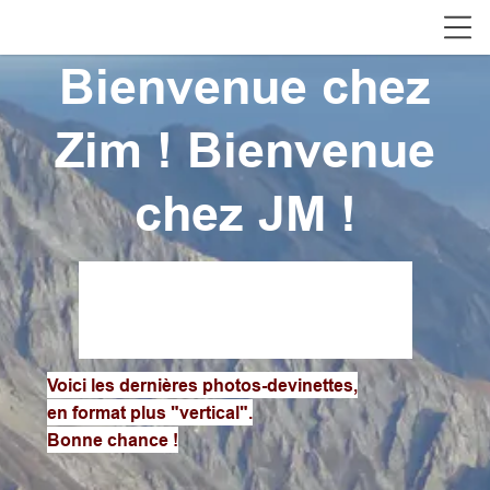
Bienvenue chez
Zim ! Bienvenue
chez JM !
Voici les dernières photos-devinettes,
en format plus "vertical".
Bonne chance !